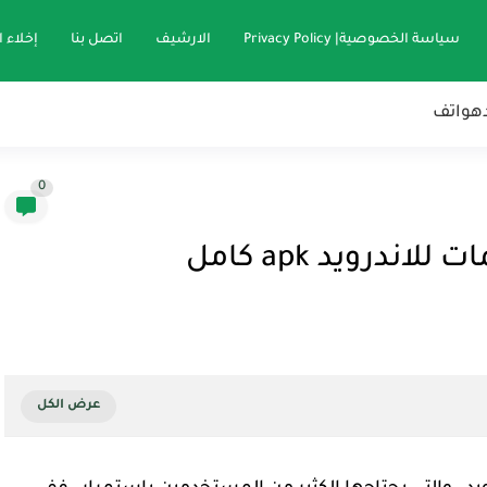
سياسة الخصوصية| Privacy Policy
الارشيف
اتصل بنا
إخلاء 
هواتف
0
درويد apk كامل