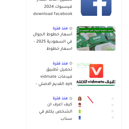
تحميل احدث اصدار
فيسبوك 2024
download facebook
app
منذ فترة
أسعار خطوط الجوال
في السعودية 2025 -
اسعار خطوط
المعتمرين والزوار
منذ فترة
تحميل تطبيق
فيدمات vidmate
apk القديم الاصلي -
أنواع vidmate
منذ فترة
كيف اعرف ان
الشخص يكلم في
سناب