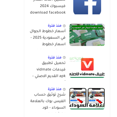
تحميل احدث اصدار
فيسبوك 2024
download facebook
app
منذ فترة
أسعار خطوط الجوال
في السعودية 2025 -
اسعار خطوط
المعتمرين والزوار
منذ فترة
تحميل تطبيق
فيدمات vidmate
apk القديم الاصلي -
أنواع vidmate
منذ فترة
شرح توثيق حساب
الفيس بوك بالعلامة
السوداء - كود
التوثيق الفيس بوك