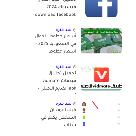
تحميل احدث اصدار
فيسبوك 2024
download facebook
app
منذ فترة
أسعار خطوط الجوال
في السعودية 2025 -
اسعار خطوط
المعتمرين والزوار
منذ فترة
تحميل تطبيق
فيدمات vidmate
apk القديم الاصلي -
أنواع vidmate
منذ فترة
كيف اعرف ان
الشخص يكلم في
سناب