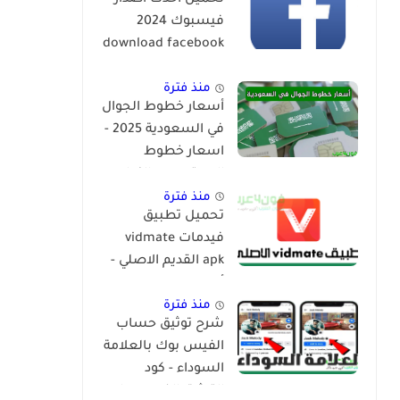
تحميل احدث اصدار
فيسبوك 2024
download facebook
app
منذ فترة
أسعار خطوط الجوال
في السعودية 2025 -
اسعار خطوط
المعتمرين والزوار
منذ فترة
تحميل تطبيق
فيدمات vidmate
apk القديم الاصلي -
أنواع vidmate
منذ فترة
شرح توثيق حساب
الفيس بوك بالعلامة
السوداء - كود
التوثيق الفيس بوك