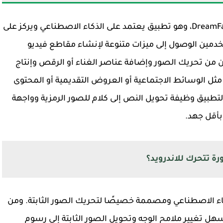
يستضيف موقع DreamFaceApp.com تطبيق DreamFace، وهو تطبيق يعتمد على الذكاء الاصطناعي ويركز على
دمين الوصول إلى ميزات متنوعة لإنشاء مقاطع فيديو
كّن DreamFace المستخدمين من تحريك الصور وإضافة عناصر الغناء أو الرقص وإنتاج
 الوسائط الاجتماعية أو العروض التقديمية أو المحتوى
لتطبيق وظيفة تحويل النص إلى كلام للصور الرمزية وواجهة
أقل جهد.
لى الذكاء الاصطناعي ومصممة خصيصًا لتحريك الصور الثابتة. ومن
سهل تغيير ملامح الوجه وتحويل الصور الثابتة إلى رسوم