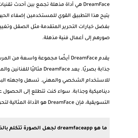
DreamFace هي أداة مذهلة تجمع بين أحدث ت
يتيح هذا التطبيق القوي للمستخدمين إضفاء الحي
بفضل خيارات التحرير المتقدمة مثل الصقل وتغيي
صورهم إلى أعمال فنية مذهلة.
يقدم DreamFace أيضًا مجموعة واسعة
جذابة بصريًا. يعد eamFace
للاستخدام الشخصي والمهني. تسهل واجهته البد
ديناميكية وجذابة. سواء كنت تتطلع إلى الحصول ع
التسويقية، فإن DreamFace هو الأداة المثالية لتحريك الصور وتحرير الوجه باستخدام الذكاء الاصطناعي.
ما هو dreamfaceapp لجعل الصورة تتكلم بالذكاء الاصطناعي؟