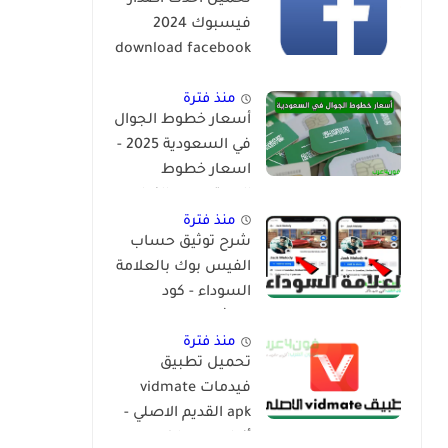
تحميل احدث اصدار
فيسبوك 2024
download facebook
app
منذ فترة
أسعار خطوط الجوال
في السعودية 2025 -
اسعار خطوط
المعتمرين والزوار
منذ فترة
شرح توثيق حساب
الفيس بوك بالعلامة
السوداء - كود
التوثيق الفيس بوك
2024
منذ فترة
تحميل تطبيق
فيدمات vidmate
apk القديم الاصلي -
أنواع vidmate