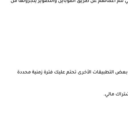
 تتم أعمالهم عن طريق الموبايل والتصوير ينجزونها من
عض التطبيقات الأخرى تحتم عليك فترة زمنية محددة
شتراك مالي.