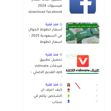
تحميل احدث اصدار
فيسبوك 2024
download facebook
app
منذ فترة
أسعار خطوط الجوال
في السعودية 2025 -
اسعار خطوط
المعتمرين والزوار
منذ فترة
تحميل تطبيق
فيدمات vidmate
apk القديم الاصلي -
أنواع vidmate
منذ فترة
كيف اعرف ان
الشخص يكلم في
سناب