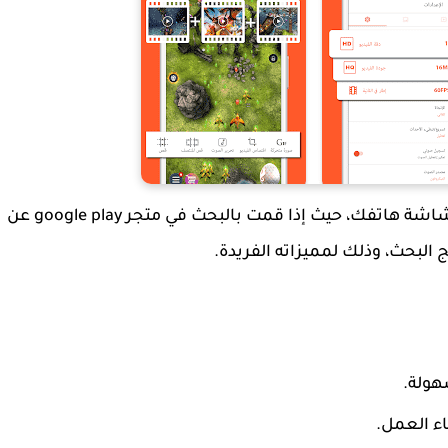
من البرامج الأولى التي تم إصدارها قديمًا لتصوير شاشة هاتفك، حيث إذا قمت بالبحث في متجر google play عن
لبحث، وذلك لمميزاته الفريدة.
هولة.
ء العمل.